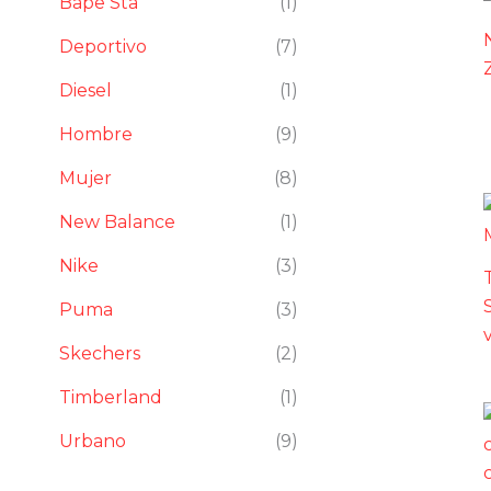
Bape Sta
(1)
Deportivo
(7)
Diesel
(1)
Hombre
(9)
Mujer
(8)
New Balance
(1)
Nike
(3)
Puma
(3)
v
Skechers
(2)
Timberland
(1)
Urbano
(9)