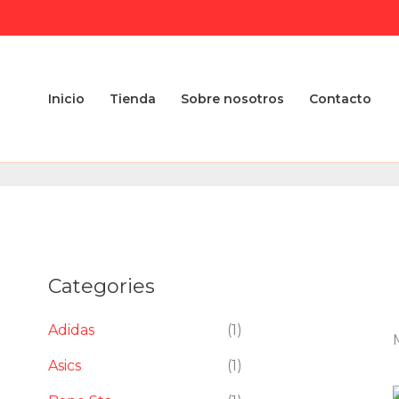
Ir
al
contenido
Inicio
Tienda
Sobre nosotros
Contacto
Categories
Adidas
(1)
Asics
(1)