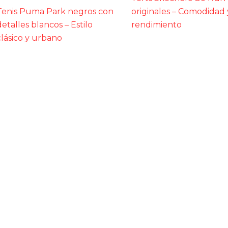
Tenis Puma Park negros con
originales – Comodidad 
detalles blancos – Estilo
rendimiento
clásico y urbano
Suscripción al boletín
A TODO COLOMBIA
Email
*
nis originales a cualquier ciudad
SUBSCRIBE
ecibe tus pedidos de forma rápida y